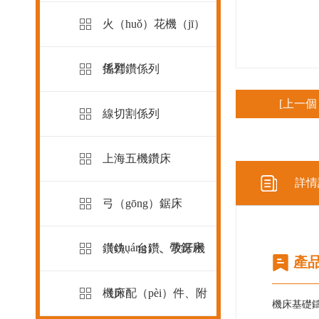
火（huǒ）花機（jī）
係列
搖臂鑽係列
[上一個
線切割係列
上海五機鑽床
詳情
弓（gōng）鋸床
（chuáng）、帶鋸床
鑽銑、台鑽、攻牙機
產
（jī）
機床配（pèi）件、附
機床基礎