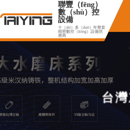
聯豐（fēng）
數（shù）控
設備
十（shí）多（duō）年整套
精密數控（kòng）設備供
應商
（
台
灣