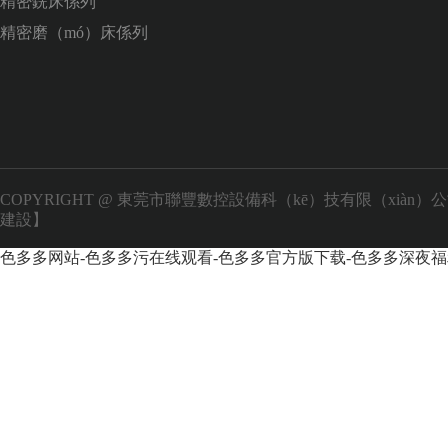
精密銑床係列
精密磨（mó）床係列
COPYRIGHT @ 東莞市聯豐數控設備科（kē）技有限（xiàn）
建設】
色多多网站-色多多污在线观看-色多多官方版下载-色多多深夜