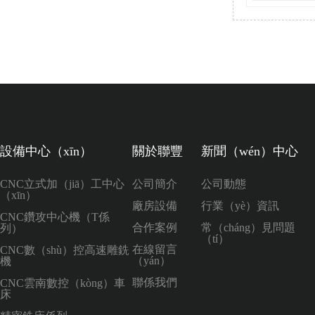
設備中心（xīn）
關於聯豐
新聞（wén）中心
CNC立式加（jiā）工中心
公司簡介
公司動態
（xīn）
廠房設備
行業（yè）資訊
CNC鑽攻中心機（T係
合作案例
常（cháng）見問題
列）
（tí）
在線留言
CNC數（shù）控高速雕銑
（yán）
機
聯係我們
CNC雲南數控（kòng）車
床