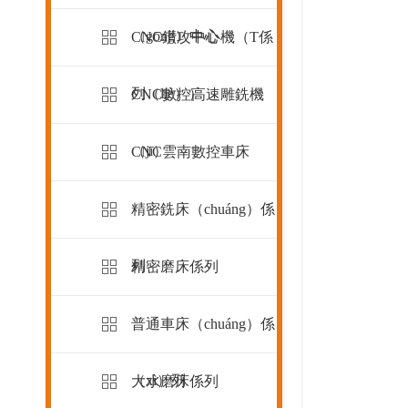
（gōng）中心
CNC鑽攻中心機（T係
列（liè））
CNC數控高速雕銑機
（jī）
CNC雲南數控車床
精密銑床（chuáng）係
列
精密磨床係列
普通車床（chuáng）係
（xì）列
大水磨床係列