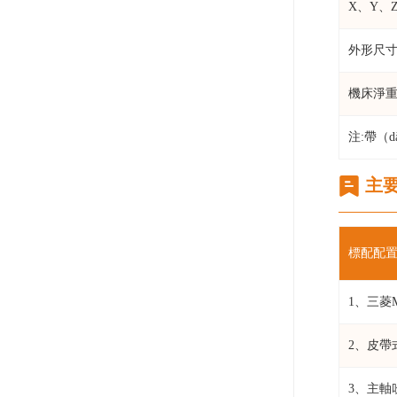
X、Y、Z
外形尺寸
機床淨
注:帶（d
主要
標配配
1、三菱
2、皮帶式
3、主軸