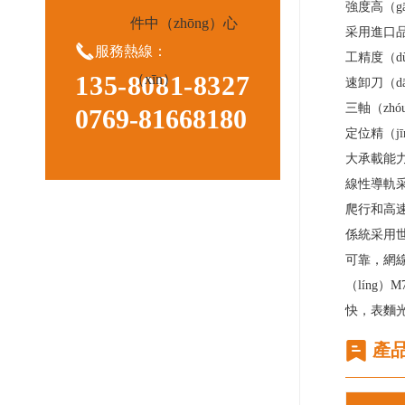
強度高（g
件中（zhōng）心
采用進口品

服務熱線：
工精度（d
135-8081-8327
（xīn）
速卸刀（d
三軸（zh
0769-81668180
定位精（j
大承載能
線性導軌采
爬行和高速
係統采用世
可靠，網線
（líng
快，表麵
產