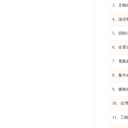
3、主軸
4、油冷機
5、切削
6、全罩
7、電氣
8、集中自
9、健樁
10、台灣
11、三