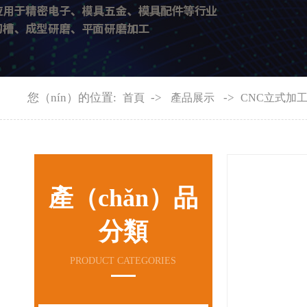
您（nín）的位置:
->
->
首頁
產品展示
CNC立式加
產（chǎn）品
分類
PRODUCT CATEGORIES