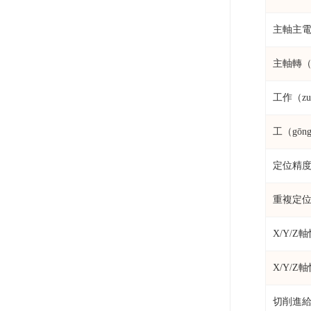
主軸主
主軸轉（z
工作（z
工（gō
定位精
重複定
X/Y/
X/Y/
切削進