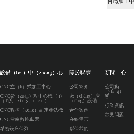
台灣加工中心
設備（bèi）中（zhōng）心
關於聯豐
新聞中心
CNC立（lì）式加工中心
公司簡介
公司動
（dòng）
CNC鑽（zuàn）攻中心機（jī）
廠（chǎng）房
態
（T係（xì）列（liè））
（fáng）設備
行業資訊
CNC數控（kòng）高速雕銑機
合作案例
常見問題
CNC雲南數控車床
在線留言
精密銑床係列
聯係我們