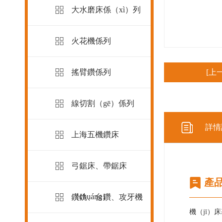
大水磨床係（xì）列
火花機係列
搖臂鑽係列
[上
線切割（gē）係列
詳情
上海五機鑽床
弓鋸床、帶鋸床
產
（chuáng）
鑽銑、台鑽、攻牙機
機（jī）