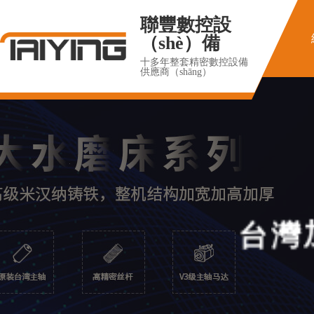
聯豐數控設
（shè）備
十多年整套精密數控設備
供應商（shāng）
台
灣