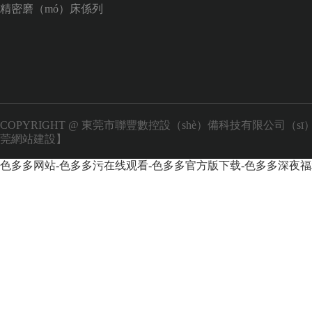
精密磨（mó）床係列
COPYRIGHT @ 東莞市聯豐數控設（shè）備科技有限公司（sī
莞網站建設】
色多多网站-色多多污在线观看-色多多官方版下载-色多多深夜