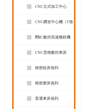
CNC立式加工中心
CNC鑽攻中心機（T係
列）
CNC數控高速雕銑機
CNC雲南數控車床
精密銑床係列
精密磨床係列
普通車床係列