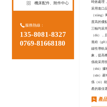
時效處理，
機床配件、附件中心
采用進口品
（xiàn
度高的優

服務熱線：
三軸均采用
135-8081-8327
（dù），
0769-81668180
進給（gě
線性導軌
象，提高機
係統采用世
（shù）
（sān）
係（xì）
產的最佳
產