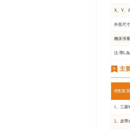
X、Y、
外形尺
機床淨
注:帶L
主
標配配置
1、三菱
2、皮帶式