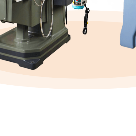
磨床MY3207
磨（mó）床MY250