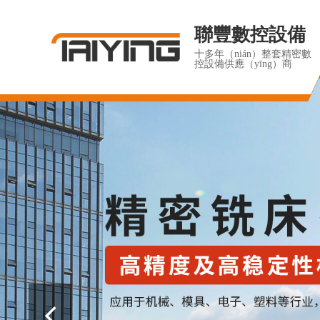
聯豐數控設備
十多年（nián）整套精密數
控設備供應（yīng）商
