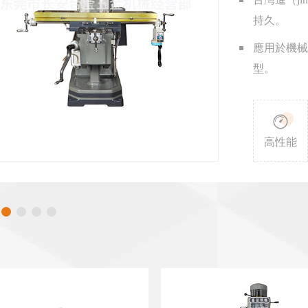
持久。
應用於機械
型。

高性能
台灣加工中心VMC-650
FTM-S4.卓越型