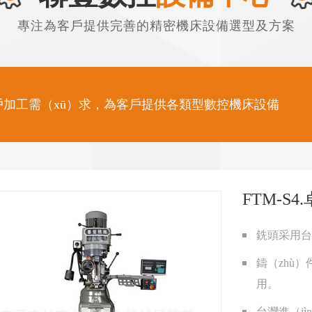
專注為客戶提供完善的精密機床設備選型及方案
戶加工需（xū）求，為客戶提供各類型數控機床設備
FTM-S4
銑頭采用台
鑄（zhù
用。
工（gōng）中心VMC-1060
台（tái）灣加工中心VMC-
台灣進（j