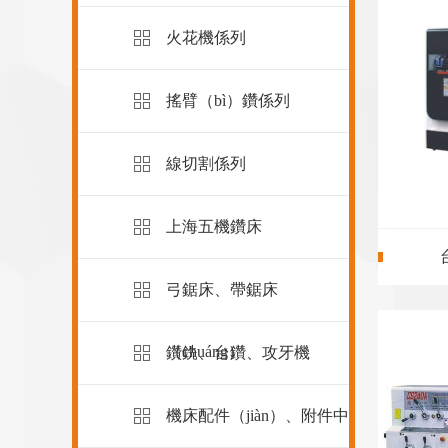
火花機係列
搖臂（bì）鑽係列
線切割係列
上海五機鑽床
弓鋸床、帶鋸床
（chuáng）
鑽銑、台鑽、攻牙機
機床配件（jiàn）、附件中