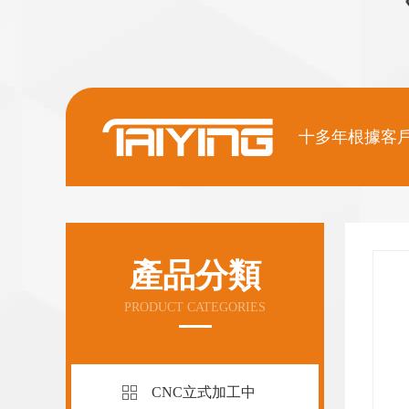
十多年根據客
）灣加工中心VMC-650

查看详情
產品分類
件均采用優質樹脂砂鑄件，強韌（rèn）筋肋布局
PRODUCT CATEGORIES
過兩（liǎng）次人工（gōng）時效處理，承載能
大穩定性好（hǎo），強度高，各項精度穩定可靠，
台灣加
ú）應力長久不變形。
CNC立式加工中