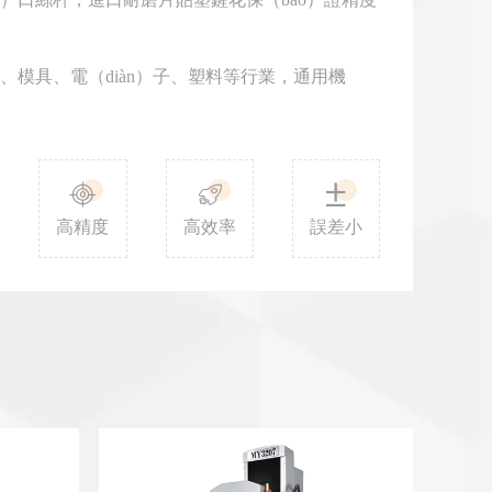
、模具、電（diàn）子、塑料等行業，通用機



高精度
高效率
誤差小
磨床MY3207