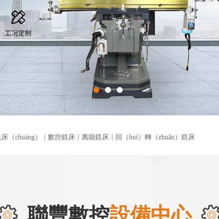
床（chuáng）
|
數控銑床
|
萬能銑床
|
回（huí）轉（zhuǎn）銑床
聯豐數控
設備中心