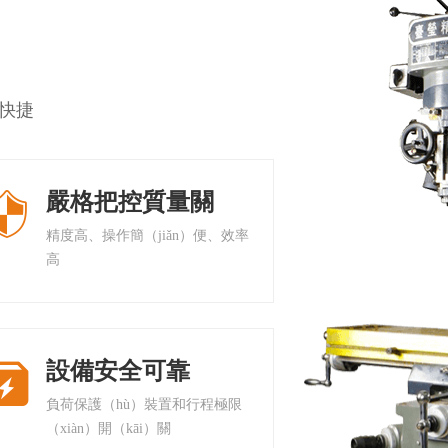
工（gōng）中心VMC-1060
台（tái）灣加工中心VMC-
務快捷
嚴格把控質量關

精度高、操作簡（jiǎn）便、效率
高
設備安全可靠

負荷保護（hù）裝置和行程極限
（xiàn）開（kāi）關