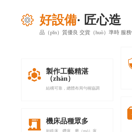
好設備
· 匠心造
台灣加
品（pǐn）質優良 交貨（huò）準時 服
製作工藝精湛

（zhàn）
結構可靠，總體布局勻稱協調
機床品種眾多

如銑床、鑽床、磨（mó）床