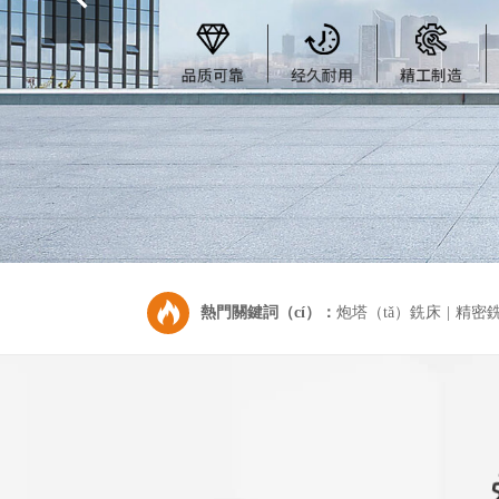

熱門關鍵詞（cí）：
炮塔（tǎ）銑床
|
精密銑