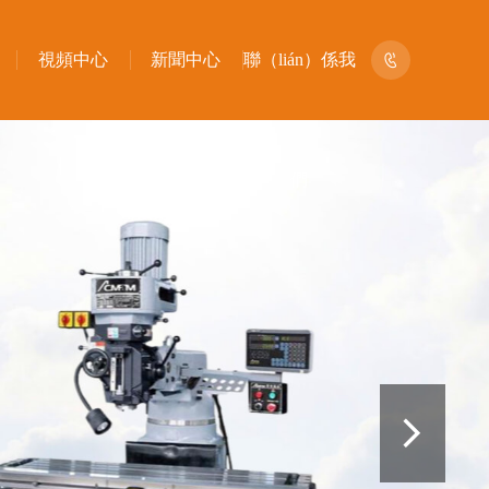
135
視頻中心
新聞中心
聯（lián）係我


們
