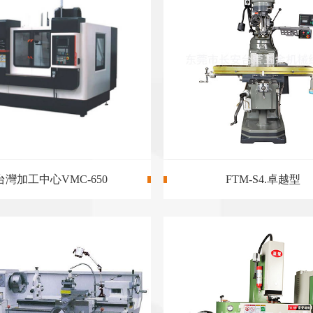
C6132​A.C6232..
450ZNC火花機