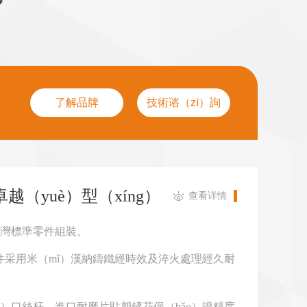
了解品牌
技術谘（zī）詢
.卓越（yuè）型（xíng）

查看详情
灣標準零件組裝。
）件采用米（mǐ）漢納鑄鐵經時效及淬火處理經久耐
1270
台灣加工（gōng）中心VMC-1370
ìn）口絲杆，進口耐磨片貼塑鏟花保（bǎo）證精度