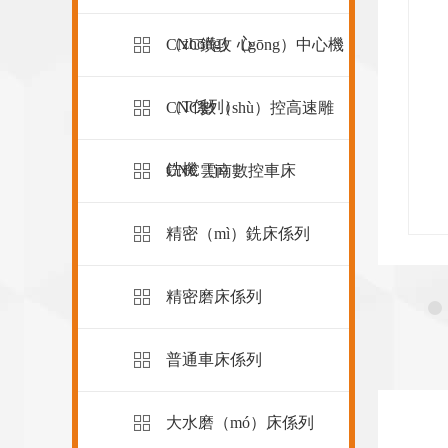
牌（pái）P4級主軸專（zhuān）用軸承，且經過
（zhōng）心
CNC鑽攻（gōng）中心機
電腦平衡校正及跑合測試，確保最大的軸向、徑
）向剛性和加工精度，確保了（le）主軸的可靠性高、
（T係列）
CNC數（shù）控高速雕
噪音小、震動小、精度高的優點，采用增壓打刀缸
）速卸刀。
銑機（jī）
CNC雲南數控車床



精密（mì）銑床係列
高精度
高效率
誤差小
（dù）
（lǜ）
（xiǎo）
精密磨床係列
普通車床係列
大水磨（mó）床係列