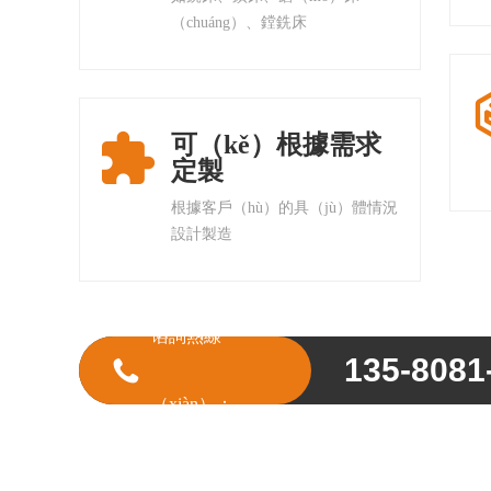
（chuáng）、鏜銑床
可（kě）根據需求

定製
根據客戶（hù）的具（jù）體情況
設計製造
谘詢熱線
135-8081

（xiàn）：
8327