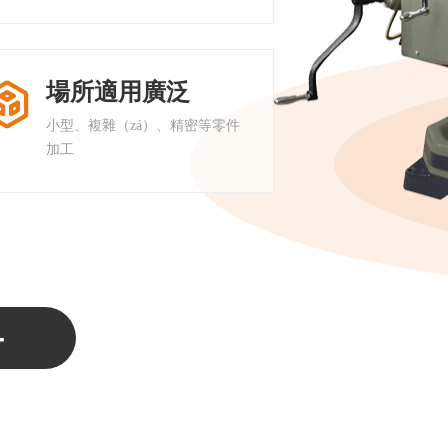
台灣加工中心VMC-650
FTM-S4.卓越型
場所適用廣泛

小型、複雜（zá）、精密等零件
加工
-
C6132​A.C6232..
450ZNC火花機