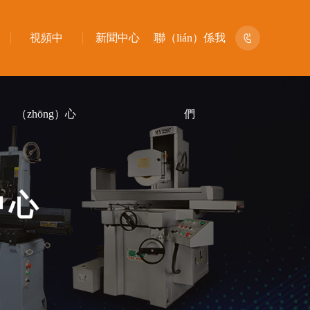
135
視頻中
新聞中心
聯（lián）係我


（zhōng）心
們
中
心