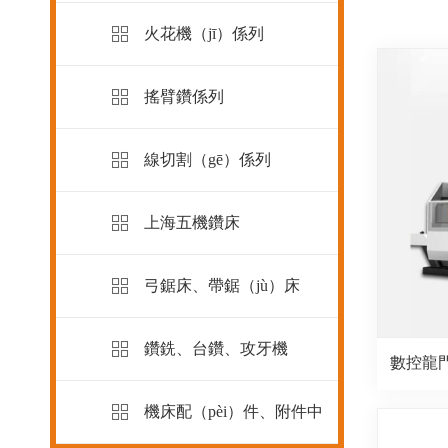
火花機（jī）係列
搖臂鑽係列
線切割（gē）係列
上海五機鑽床
弓鋸床、帶鋸（jù）床
鑽銑、台鑽、攻牙機
數控龍門
機床配（pèi）件、附件中