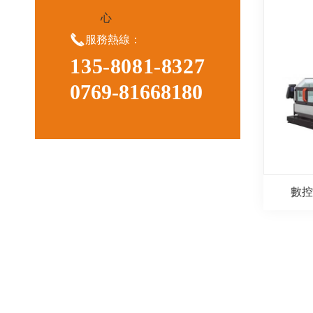
心

服務熱線：
135-8081-8327
0769-81668180
數控