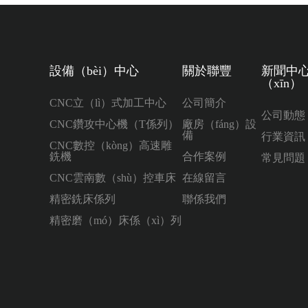
設備（bèi）中心
關於聯豐
新聞中
（xīn）
CNC立（lì）式加工中心
公司簡介
公司動態
CNC鑽攻中心機（T係列）
廠房（fáng）設
備
行業資訊
CNC數控（kòng）高速雕
銑機
合作案例
常見問題
CNC雲南數（shù）控車床
在線留言
精密銑床係列
聯係我們
精密磨（mó）床係（xì）列