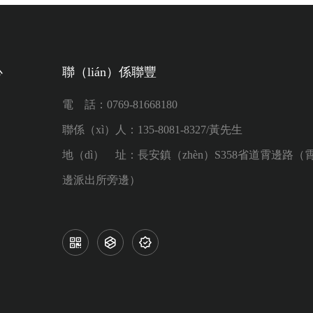
心
聯（lián）係聯豐
電 話：0769-81668180
聯係（xì）人：135-8081-8327/黃先生
地（dì） 址：長安鎮（zhèn）S358省道霄邊路（
邊派出所旁邊）


