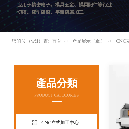
您的位（wèi）置:
->
->
首頁
產品展示（shì）
CNC
產品分類
PRODUCT CATEGORIES
CNC立式加工中心