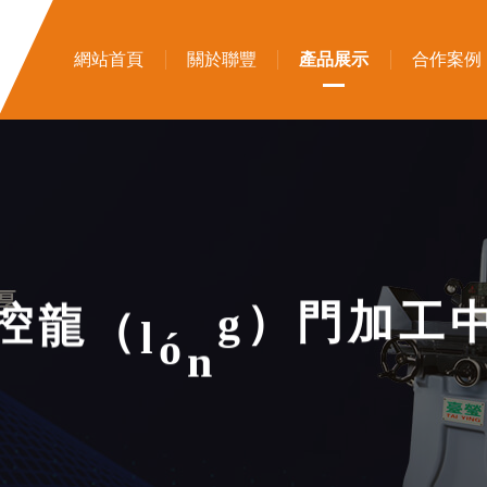
網站首頁
關於聯豐
產品展示
合作案例
l
ó
（
n
龍
控
g
）
門
加
工