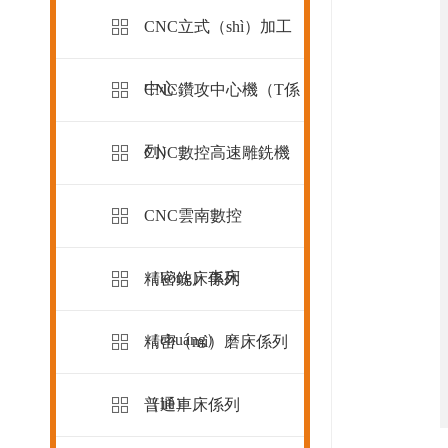
CNC立式（shì）加工
中心
CNC鑽攻中心機（T係
列）
CNC數控高速雕銑機
CNC雲南數控
（kòng）車床
精密銑床係列
（chuáng）
精密（mì）磨床係列
（liè）
普通車床係列