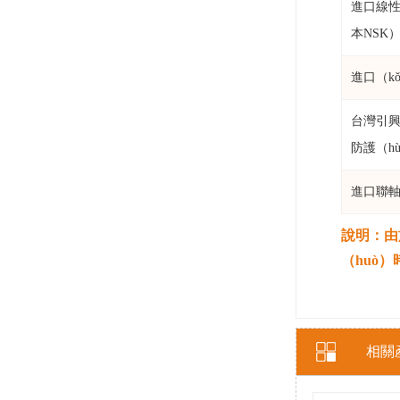
進口線性
本NSK
進口（k
台灣引興
防護（h
進口聯軸
說明：由
（huò
相關