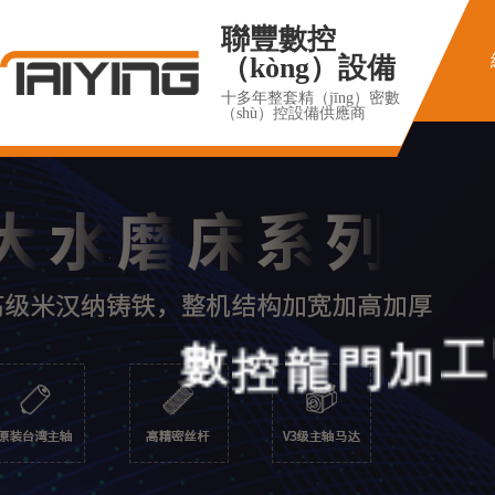
聯豐數控
（kòng）設備
十多年整套精（jīng）密數
（shù）控設備供應商
數
控
龍
門
加
工