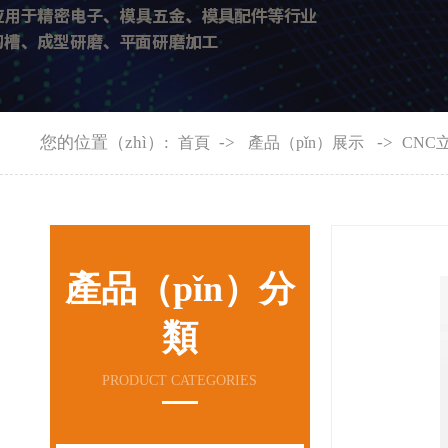
您的位置（zhì）:
->
->
首頁
產品（pǐn）展示
CNC
產品（pǐn）分
類
PRODUCT CATEGORIES