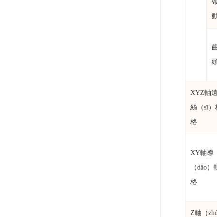
XYZ軸
絲（sī
格
XY軸導
（dǎo）
格
Z軸（zh