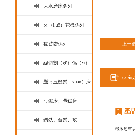
大水磨床係列
火（huǒ）花機係列
搖臂鑽係列
[上一個
線切割（gē）係（xì）
詳（xiá
列
上海五機鑽（zuàn）床
弓鋸床、帶鋸床
產
鑽銑、台鑽、攻
機床超重承