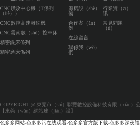
CNC鑽攻中心機（T係列
廠房設（shè）
行業資（zī）
（liè））
備
訊
CNC數控高速雕銑機
合作案（àn）
常見問題
例
（tí）
CNC雲南數（shù）控車床
在線留言
精密銑床係列
聯係我（wǒ）
精密磨床係列
們
COPYRIGHT @ 東莞市（shì）聯豐數控設備科技有限（xiàn）
【東莞（wǎn）網站建（jiàn）設】
色多多网站-色多多污在线观看-色多多官方版下载-色多多深夜