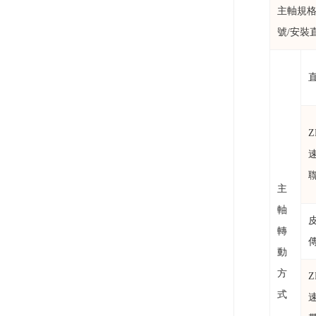
主軸規格
號/安裝
Z
主
軸
轉
動
方
Z
式