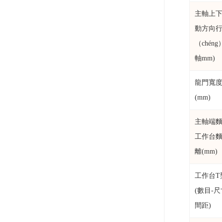
主軸上
動方向
（chéng
軸mm)
龍門寬
(mm)
主軸端
工作台
離(mm)
工作台T
(數目-尺
間距)