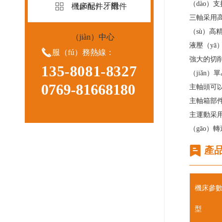
（dào）
（gōng）牙機
機床配件、附件
三軸采用
（sù）高精
（jiàn）中心
液壓（yā

服（fú）務熱線：
強大的切削
135-8081-8327
（jiǎn）
0769-81668180
主軸頭可以
主軸箱部件
主運動采用
（gāo）
產
機床參數
型