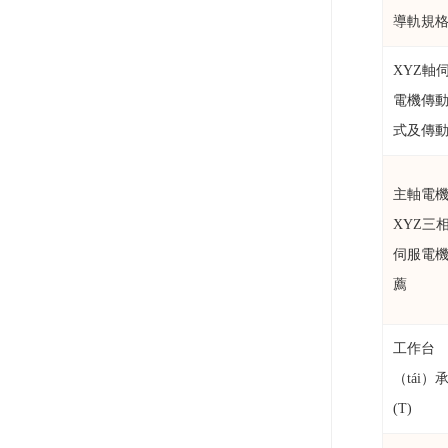
導軌規
XYZ軸
電機傳
式及傳
主軸電
XYZ三
伺服電
薦
工作台
（tái）
(T)