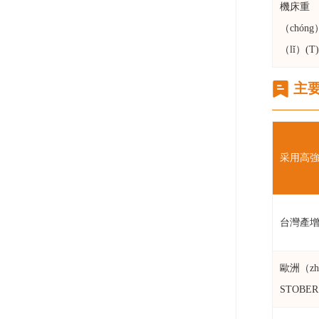
機床重
（chón
（lǐ）(T)
主
采用高強
台灣產
歐洲（z
STOBE