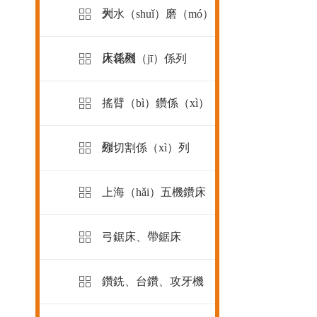
列
大水（shuǐ）磨（mó）
床係列
火花機（jī）係列
搖臂（bì）鑽係（xì）
列
線切割係（xì）列
上海（hǎi）五機鑽床
弓鋸床、帶鋸床
鑽銑、台鑽、攻牙機