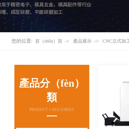
您的位置:
->
->
首（shǒu）頁
產品展示
CNC立式加
產品分（fèn）
類
PRODUCT CATEGORIES