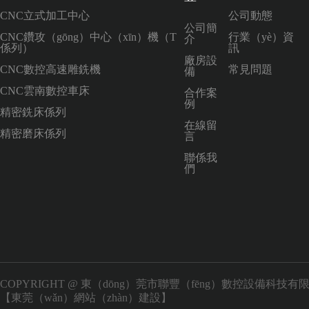
CNC立式加工中心
公司動態
公司簡
CNC鑽攻（gōng）中心（xīn）機（T
行業（yè）資
介
係列）
訊
廠房設
CNC數控高速雕銑機
常見問題
備
CNC雲南數控車床
合作案
例
精密銑床係列
在線留
精密磨床係列
言
聯係我
們
COPYRIGHT @ 東（dōng）莞市聯豐（fēng）數控設備科技
【東莞（wǎn）網站（zhàn）建設】