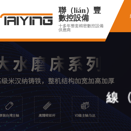
聯（lián）豐
數控設備
十多年整套精密數控設備
供應商
線