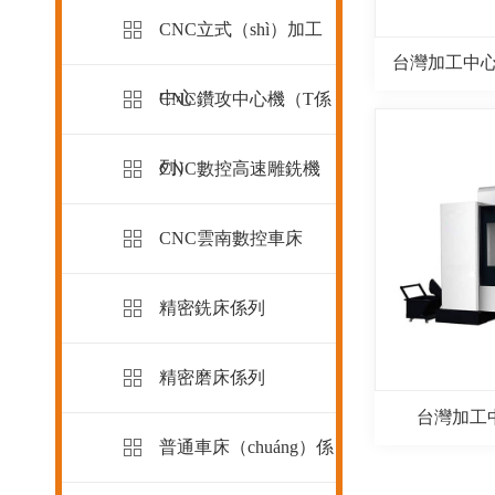
CNC立式（shì）加工
台灣加工中心（
中心
CNC鑽攻中心機（T係
列）
CNC數控高速雕銑機
CNC雲南數控車床
精密銑床係列
精密磨床係列
台灣加工中
普通車床（chuáng）係