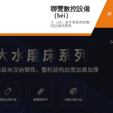
聯豐數控設備
網
（bèi）
十（shí）多年整套精密數
控設備供應商
（