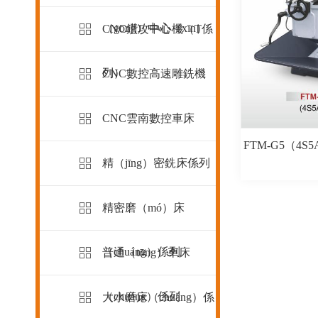
（gōng）中心（xīn）
CNC鑽攻中心機（T係
列）
CNC數控高速雕銑機
CNC雲南數控車床
FTM-G5（4S
精（jīng）密銑床係列
精密磨（mó）床
（chuáng）係列
普通（tōng）車床
（chuáng）係列
大水磨床（chuáng）係