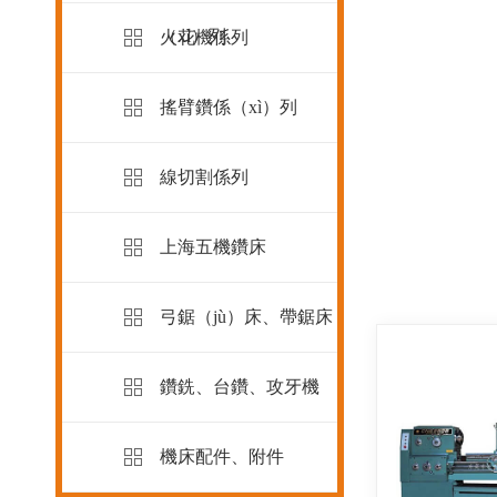
（xì）列
火花機係列
搖臂鑽係（xì）列
線切割係列
上海五機鑽床
弓鋸（jù）床、帶鋸床
鑽銑、台鑽、攻牙機
機床配件、附件