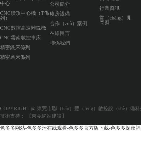
中心
公司簡介
行業資訊
CNC鑽攻中心機（T係
廠房設備
常（cháng）見
列）
問題
合作（zuò）案例
CNC數控高速雕銑機
在線留言
CNC雲南數控車床
聯係我們
精密銑床係列
精密磨床係列
COPYRIGHT @ 東莞市聯（lián）豐（fēng）數控設（shè）
技術支持：
【東莞網站建設】
色多多网站-色多多污在线观看-色多多官方版下载-色多多深夜