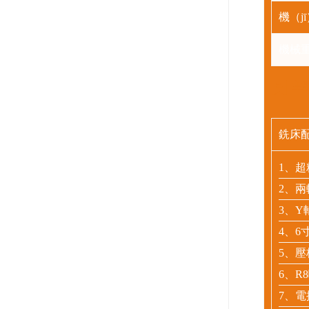
機（j
機械
主
銑床
1、超
2、兩
3、Y
4、6
5、
6、R
7、電