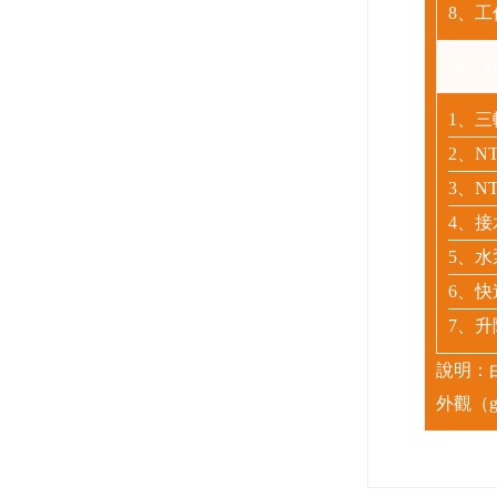
8、
可（k
1、
三
2、
NT
3、
NT
4、接
5、水
6、快
7、升
說明：由
外觀（