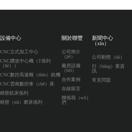
設備中心
關於聯豐
新聞中心
（xīn）
CNC立式加工中心
公司簡介
（jiè）
公司動態（tài）
CNC鑽攻中心機（T係列
（liè））
廠房設備
行（háng）業資
（bèi）
訊
CNC數控高速雕（diāo）銑機
合作案例
常見問題
CNC雲南數控車（chē）床
在線留言
精密銑床係列
聯係我（wǒ）
精密（mì）磨床係列
們