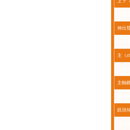
上下（
主軸至
伸出
主軸升
主（z
主軸
主軸
主軸
銑頭傾
導（d