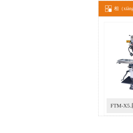
相（xià
（z
FTM-X5