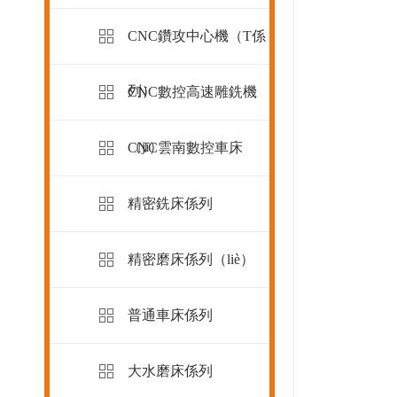
CNC鑽攻中心機（T係
列）
CNC數控高速雕銑機
（jī）
CNC雲南數控車床
精密銑床係列
精密磨床係列（liè）
普通車床係列
大水磨床係列