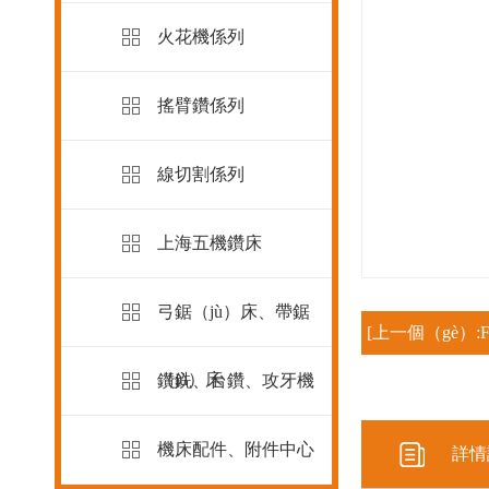
火花機係列
搖臂鑽係列
線切割係列
上海五機鑽床
弓鋸（jù）床、帶鋸
[上一個（gè）:F
（jù）床
鑽銑、台鑽、攻牙機
機床配件、附件中心
詳情