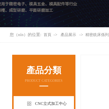
您（nín）的位置:
->
->
首頁
產品展示
精密銑床係列
產品分類
PRODUCT CATEGORIES
CNC立式加工中心