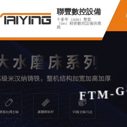
聯豐數控設備
十多年（nián）整套
（tào）精密數控設備供應
商
F
T
M
-
G