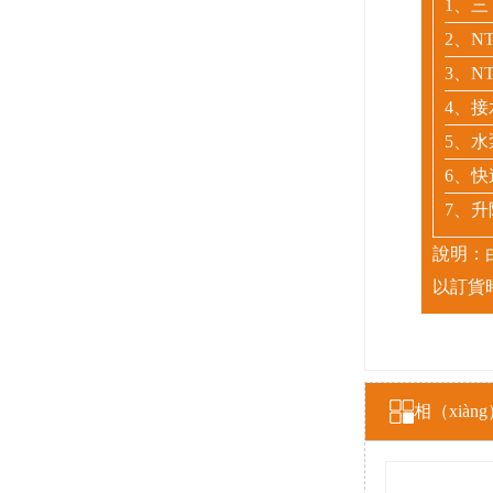
1、
三
2、
NT
3、
NT
4、
5、水
6、
7、升
說明：
以訂貨
相（xià