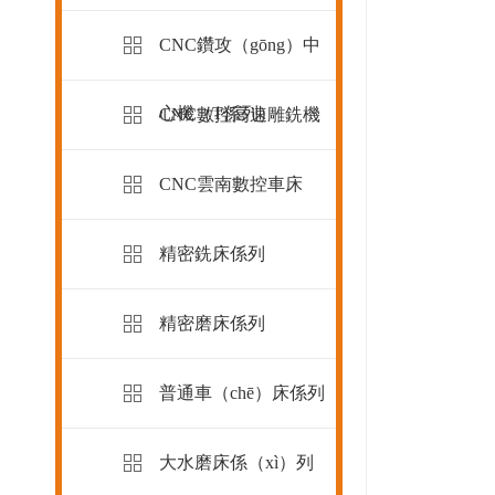
CNC鑽攻（gōng）中
心機（T係列）
CNC數控高速雕銑機
CNC雲南數控車床
精密銑床係列
精密磨床係列
普通車（chē）床係列
大水磨床係（xì）列