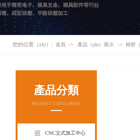
您的位置（zhì）:
->
->
首頁
產品（pǐn）展示
精密（
產品分類
PRODUCT CATEGORIES
CNC立式加工中心