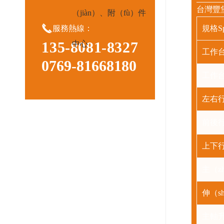
台灣豐
（jiàn）、附（fù）件

服務熱線：
規格
S
135-8081-8327
中心
工作
0769-81668180
工作
左右
前後
上下
主（z
伸（s
主軸