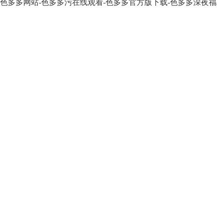
色多多网站-色多多污在线观看-色多多官方版下载-色多多深夜