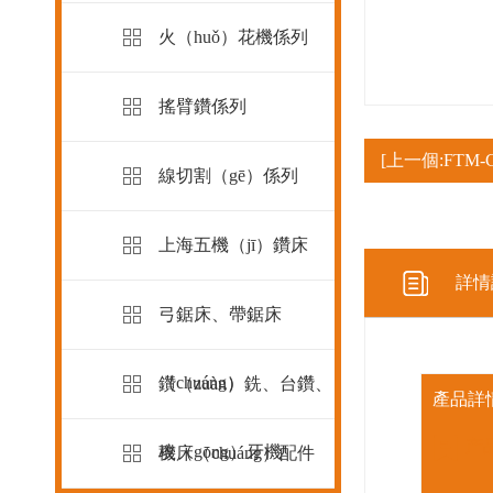
火（huǒ）花機係列
搖臂鑽係列
[上一個:FTM-G
線切割（gē）係列
上海五機（jī）鑽床
詳情
弓鋸床、帶鋸床
（chuáng）
鑽（zuàn）銑、台鑽、
產品詳情
产
攻（gōng）牙機
機床（chuáng）配件