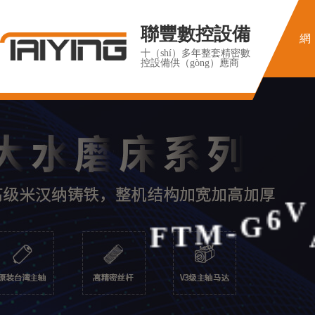
聯豐數控設備
網
十（shí）多年整套精密數
控設備供（gòng）應商
F
T
M
-
V
6
G