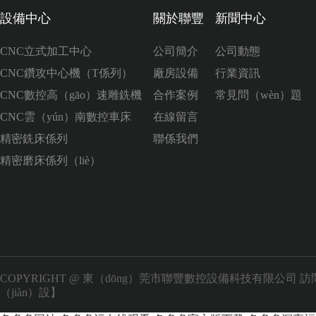
設備中心
關於聯豐
新聞中心
CNC立式加工中心
公司簡介
公司動態
CNC鑽攻中心機（T係列）
廠房設備
行業資訊
CNC數控高（gāo）速雕銑機
合作案例
常見問（wèn）題
CNC雲（yún）南數控車床
在線留言
精密銑床係列
聯係我們
精密磨床係列（liè）
COPYRIGHT @ 東（dōng）莞市聯豐數控設備科技有限公司 
（jiàn）設】