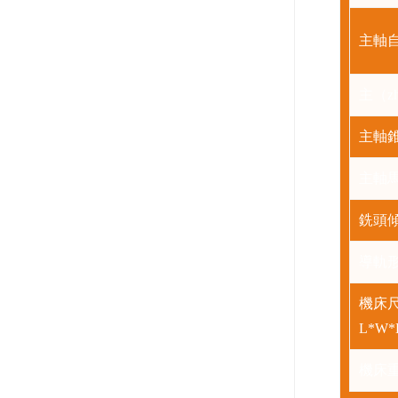
主軸
主（z
主軸錐
主軸
銑頭傾
導軌
機床尺
L*W*
機床