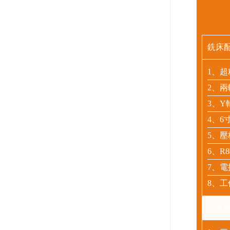
主
銑床
1、超
2、兩
3、Y
4、6
5、
6、R
7、
8、
可選