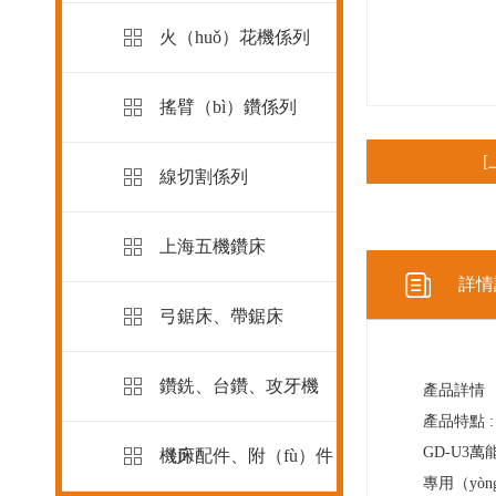
火（huǒ）花機係列
搖臂（bì）鑽係列
線切割係列
上海五機鑽床
詳情
弓鋸床、帶鋸床
鑽銑、台鑽、攻牙機
產品詳情
產品特點 :
GD-
U3
萬能
（jī）
機床配件、附（fù）件
專用（yò