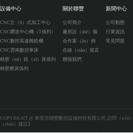
設備中心
關於聯豐
新聞中心
CNC立（lì）式加工中心
公司簡介
公司動態
CNC鑽攻中心機（T係列）
廠房設（shè）備
行業資訊
CNC數控高速雕銑機
合作案（àn）例
常見問題
CNC雲南數控車床
在線（xiàn）留言
精密（mì）銑（xǐ）床係列
聯係我們
精密磨床係列
COPYRIGHT @ 東莞市聯豐數控設備科技有限公司 訪問（wèn
（zhàn）建設】