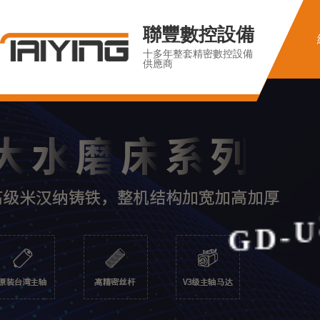
聯豐數控設備
十多年整套精密數控設備
供應商
G
D
-
U