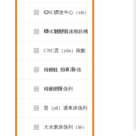
心
CNC鑽攻中心（xīn）
機（T係列）
CNC數控高速雕銑機
CNC雲（yún）南數
（shù）控車床
精密銑（xǐ）床係
（xì）列
精密磨床係列
普（pǔ）通車床係列
大水磨床係列（liè）