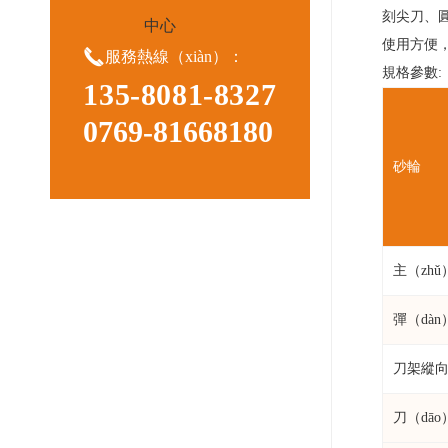
刻尖刀、
中心
使用方便

服務熱線（xiàn）：
規格參數:
135-8081-8327
0769-81668180
砂輪
主（zh
彈（dàn
刀架縱
刀（dā