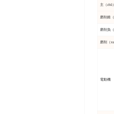
主（zh
磨削錐（
磨削負（
磨削（xu
電動機