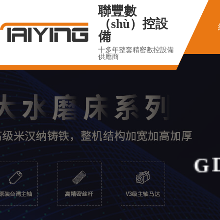
聯豐數
（shù）控設
備
十多年整套精密數控設備
供應商
G