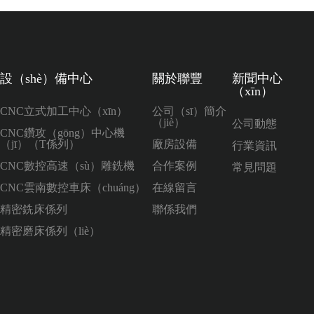
設（shè）備中心
關於聯豐
新聞中心
（xīn）
CNC立式加工中心（xīn）
公司（sī）簡介
（jiè）
公司動態
CNC鑽攻（gōng）中心機
（jī）（T係列）
廠房設備
行業資訊
CNC數控高速（sù）雕銑機
合作案例
常見問題
CNC雲南數控車床（chuáng）
在線留言
精密銑床係列
聯係我們
精密磨床係列（liè）