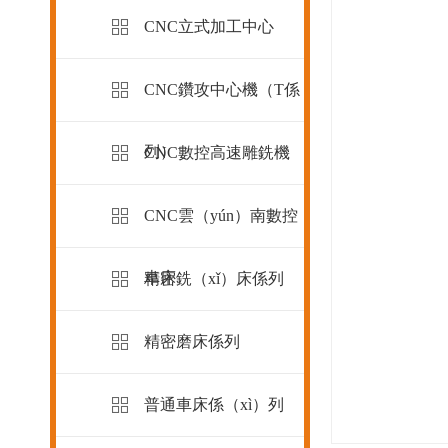
CNC立式加工中心
CNC鑽攻中心機（T係
列）
CNC數控高速雕銑機
CNC雲（yún）南數控
車床
精密銑（xǐ）床係列
精密磨床係列
普通車床係（xì）列