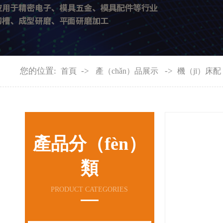
您的位置:
->
->
首頁
產（chǎn）品展示
機（jī）床配
產品分（fèn）
類
PRODUCT CATEGORIES