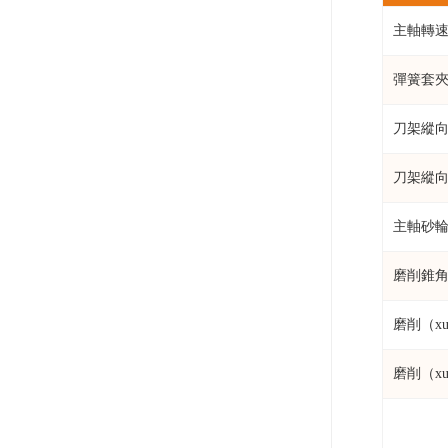
主軸轉
彈簧套夾
刀架縱
刀架縱
主軸砂輪
磨削錐角
磨削（x
磨削（x