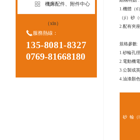
結構特點 :
（jī）
機床配件、附件中心
1.機體（t
（jí）砂（
（xīn）
2.配有夾

服務熱線：
135-8081-8327
規格參數:
1.砂輪孔
0769-81668180
2.電動機
3.公製或
4.油漆顏
砂 輪（l