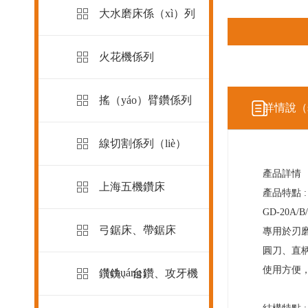
大水磨床係（xì）列
火花機係列
搖（yáo）臂鑽係列
詳情說（s
線切割係列（liè）
產品詳情
上海五機鑽床
產品特點 :
GD-20
弓鋸床、帶鋸床
專用於刃磨
圓刀、直
使用方便，
（chuáng）
鑽銑、台鑽、攻牙機