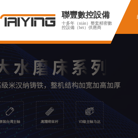
聯豐數控設備
十多年（nián）整套精密數
控設備（bèi）供應商