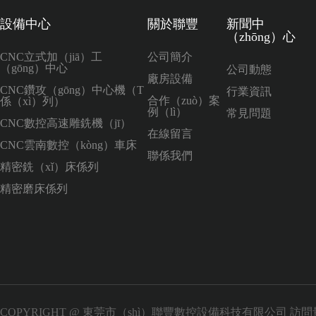
設備中心
關於聯豐
新聞中
（zhōng）心
CNC立式加（jiā）工
公司簡介
（gōng）中心
公司動態
廠房設備
CNC鑽攻（gōng）中心機（T
行業資訊
合作（zuò）案
係（xì）列）
例（lì）
常見問題
CNC數控高速雕銑機（jī）
在線留言
CNC雲南數控（kòng）車床
聯係我們
精密銑（xǐ）床係列
精密磨床係列
COPYRIGHT @ 東莞市（shì）聯豐數控設備科技有限公司 訪