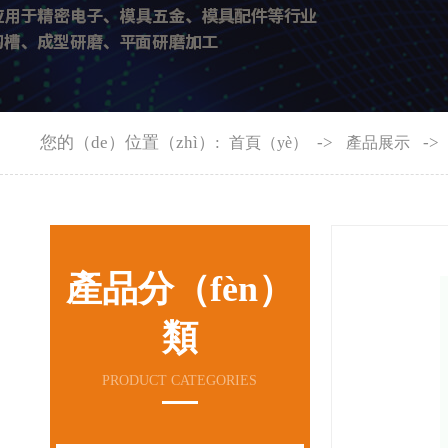
您的（de）位置（zhì）:
->
->
首頁（yè）
產品展示
產品分（fèn）
類
PRODUCT CATEGORIES