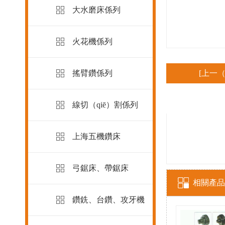
大水磨床係列
火花機係列
搖臂鑽係列
[上一（
線切（qiē）割係列
上海五機鑽床
弓鋸床、帶鋸床
相關產品
鑽銑、台鑽、攻牙機