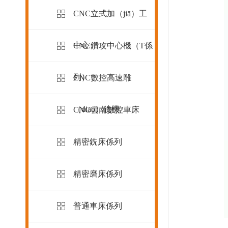
CNC立式加（jiā）工
中心
CNC鑽攻中心機（T係
列）
CNC數控高速雕
（diāo）銑機
CNC雲南數控車床
精密銑床係列
精密磨床係列
普通車床係列