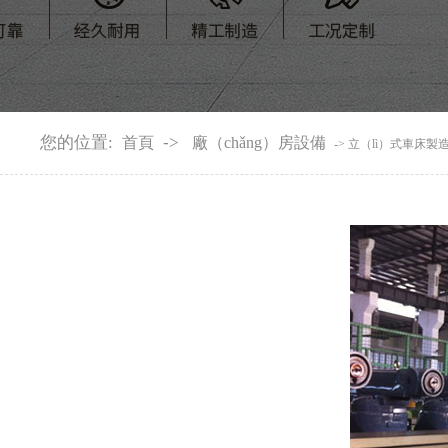
您的位置:
->
首頁
廠（chǎng）房設備
-> 立（lì）式車床製