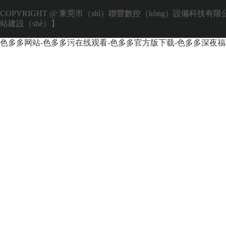
COPYRIGHT @ 東莞市（shì）聯豐數控（kòng）設備科技有
站建設（shè）】
色多多网站-色多多污在线观看-色多多官方版下载-色多多深夜