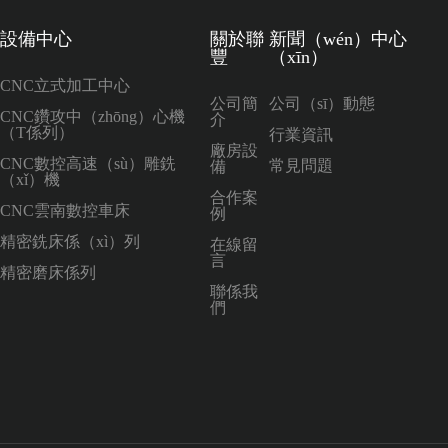
設備中心
關於聯
新聞（wén）中心
豐
（xīn）
CNC立式加工中心
公司簡
公司（sī）動態
CNC鑽攻中（zhōng）心機
介
（T係列）
行業資訊
廠房設
CNC數控高速（sù）雕銑
常見問題
備
（xǐ）機
合作案
CNC雲南數控車床
例
精密銑床係（xì）列
在線留
言
精密磨床係列
聯係我
們